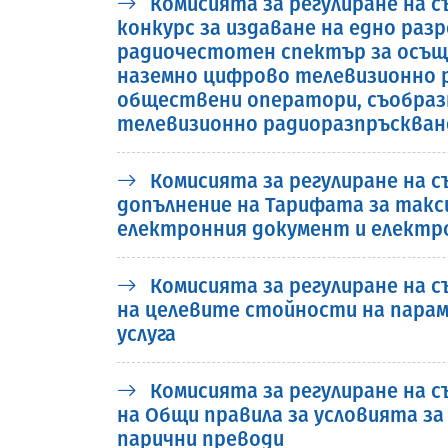
Комисията за регулиране на съ
конкурс за издаване на едно раз
радиочестотен спектър за осъщ
наземно цифрово телевизионно р
обществени оператори, съобразн
телевизионно радиоразпръскване 
Комисията за регулиране на съ
допълнение на Тарифата за такси
електронния документ и електр
Комисията за регулиране на 
на целевите стойности на парам
услуга
Комисията за регулиране на съ
на Общи правила за условията з
парични преводи