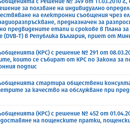
общенията с Решение № 349 от 11.03.2010 г.,
решение за ползване на индивидуално определ
ествяване на електронни съобщения чрез е
адиоразпръскване, предназначен за разпрос
о предвидените етапи и срокове в Плана за
(DVB-T) в Република България, приет от Мин
общенията (КРС) с решение № 291 от 08.03.201
те, които се събират от КРС по Закона за п
онния подпис
съобщенията стартира обществени консулта
етрите за качество на обслужване при пре
общенията (КРС) с решение № 452 от 01.04.20
а доставяне на пощенските пратки, пощенс