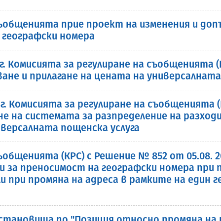
съобщенията прие проект на изменения и доп
 географски номера
 г. Комисията за регулиране на съобщенията 
ване и прилагане на цената на универсалната
 г. Комисията за регулиране на съобщенията 
ане на системата за разпределение на разхо
иверсалната пощенска услуга
общенията (КРС) с Решение № 852 от 05.08. 20
 за преносимост на географски номера при 
и при промяна на адреса в рамките на един г
 становища по "Позиция относно промяна на 