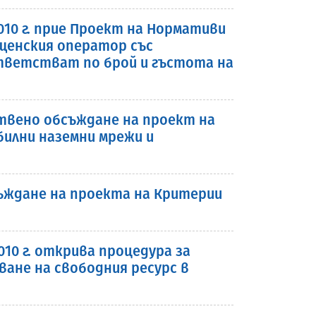
010 г. прие Проект на Нормативи
щенския оператор със
ответстват по брой и гъстота на
ствено обсъждане на проект на
билни наземни мрежи и
ъждане на проекта на Критерии
010 г. открива процедура за
ане на свободния ресурс в