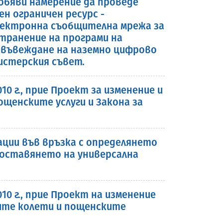
 обяви намерение да проведе
ен ограничен ресурс -
лектронна съобщителна мрежа за
транение на програми на
 въвеждане на наземно цифрово
истерския съвет.
0 г., прие Проект за изменение и
ощенските услуги и Закона за
ции във връзка с определянето
доставянето на универсална
10 г., прие Проект на изменение
ките колети и пощенските