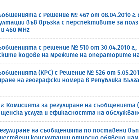
ъобщенията с Решение № 467 от 08.04.2010 г.
лтации във връзка с перспективите за ползв
и 460 MHz
общенията с решение № 510 от 30.04.2010 г.,
ските кодове на мрежите на операторите на
общенията (КРС) с Решение № 526 от 5.05.201
ране на географски номера в Република Бълг
0 г. Комисията за регулиране на съобщенията
ощенска услуга и ефикасността на обслужван
егулиране на съобщенията по поставени въпр
обществени консултации относно обявено нам