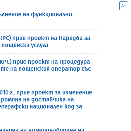
ълнение на функционални
(КРС) прие проект на Наредба за
 пощенска услуга
(КРС) прие проект на Процедура
дите на пощенския оператор със
10 г., прие проект за изменение
промяна на доставчика на
еографски национален код за
начина на номеронабиране на