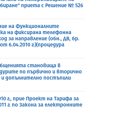
абиране" приета с Решение № 526
ние на Функционалните
ика на фиксирана телефонна
д за направление (обн., ДВ, бр.
ла от 6.04.2010 г.)(процедура
ъобщенията становища в
едурите по първично и вторично
а и допълнително постъпили
0 г., прие Проект на Тарифа за
11 г. по Закона за електронните