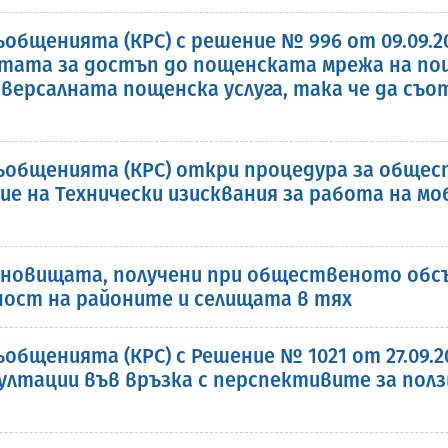
ъобщенията (КРС) с решение № 996 от 09.09.2
стата за достъп до пощенската мрежа на по
иверсалната пощенска услуга, така че да съ
съобщенията (КРС) откри процедура за обще
ие на Технически изисквания за работа на мо
ановищата, получени при общественото обс
ост на районите и селищата в тях
общенията (КРС) с Решение № 1021 от 27.09.2
лтации във връзка с перспективите за ползв