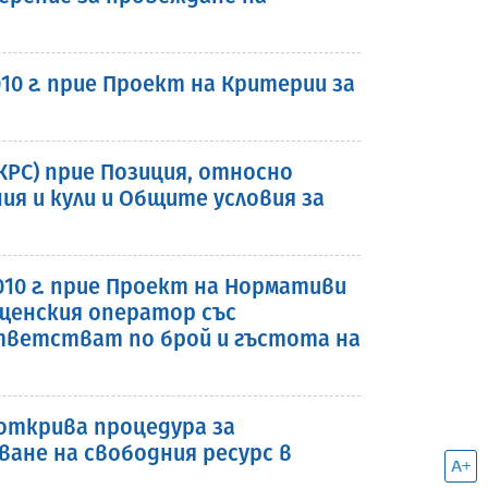
10 г. прие Проект на Критерии за
(КРС) прие Позиция, относно
я и кули и Общите условия за
010 г. прие Проект на Нормативи
щенския оператор със
ответстват по брой и гъстота на
 открива процедура за
ане на свободния ресурс в