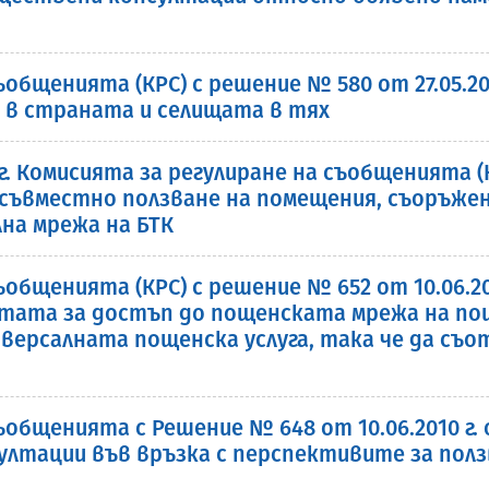
общенията (КРС) с решение № 580 от 27.05.20
в страната и селищата в тях
 г. Комисията за регулиране на съобщенията 
съвместно ползване на помещения, съоръжени
на мрежа на БТК
ъобщенията (КРС) с решение № 652 от 10.06.2
стата за достъп до пощенската мрежа на по
иверсалната пощенска услуга, така че да съ
ъобщенията с Решение № 648 от 10.06.2010 г.
лтации във връзка с перспективите за ползв