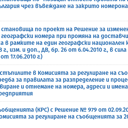
България чрез въвеждане на закрито номерон
 становища по проект на Решение за измене
 географски номера при промяна на доставч
са в рамките на един географски национален ко
08 г., изм. и доп., ДВ, бр. 26 от 6.04.2010 г., в си
 17.06.2010 г.)
стъпилите в Комисията за регулиране на с
дба за правилата за разпределение и проц
виране и отнемане на номера, адреси и имен
предприятия
общенията (КРС) с Решение № 979 от 02.09.201
мисията за регулиране на съобщенията за 20