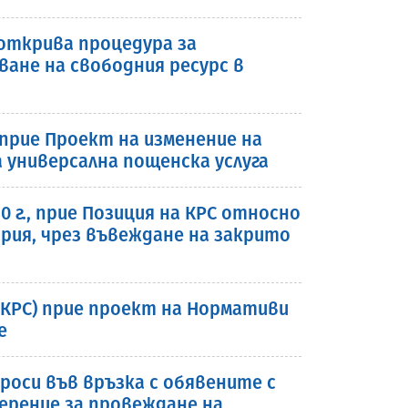
 открива процедура за
ане на свободния ресурс в
 прие Проект на изменение на
 универсална пощенска услуга
0 г., прие Позиция на КРС относно
ария, чрез въвеждане на закрито
 (КРС) прие проект на Нормативи
е
оси във връзка с обявените с
ерение за провеждане на