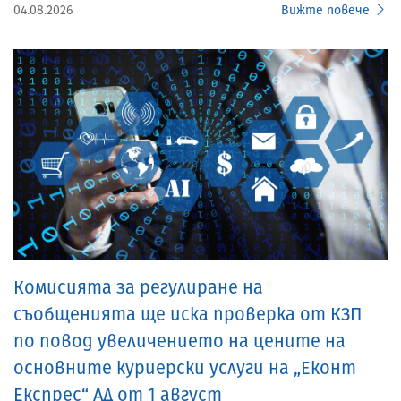
04.08.2026
Вижте повече
Комисията за регулиране на
съобщенията ще иска проверка от КЗП
по повод увеличението на цените на
основните куриерски услуги на „Еконт
Експрес“ АД от 1 август