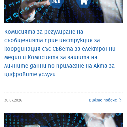
Комисията за регулиране на
съобщенията прие инструкция за
координация със Съвета за електронни
медии и Комисията за защита на
личните данни по прилагане на Акта за
цифровите услуги
30.07.2026
Вижте повече