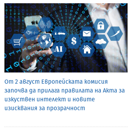
От 2 август Европейската комисия
започва да прилага правилата на Акта за
изкуствен интелект и новите
изисквания за прозрачност