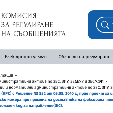
Електронни услуги
Области на регулиране
лтации
инистративни актове по ЗЕС, ЗПУ, ЗЕДЕУУ и ЗЕСМФИ
и и нормативни административни актове по ЗЕС, ЗПУ, ЗЕ
КРС) с Решение № 852 от 05.08. 2010 г., прие проект за
ки номера при промяна на доставчика на фиксирана теле
ионален код за направление(ФС).