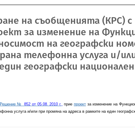
ране на съобщенията (КРС) 
 проект за изменение на Функ
носимост на географски ном
рана телефонна услуга и/или
 един географски национален
Решение №
852
от
05
.0
8
. 2010 г.,
прие
проект
за изменение на Функцио
фонна услуга и/или при промяна на адреса в рамките на един географс