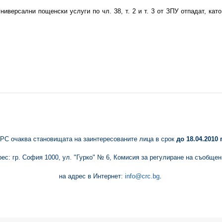
ниверсални пощенски услуги по чл. 38, т. 2 и т. 3 от ЗПУ отпадат, ка
РС очаква становищата на заинтересованите лица в срок
до
18.04.
2010 г
рес: гр. София 1000, ул. "Гурко" № 6, Комисия за регулиране на съобщен
на адрес в Интернет:
info@crc.bg
.