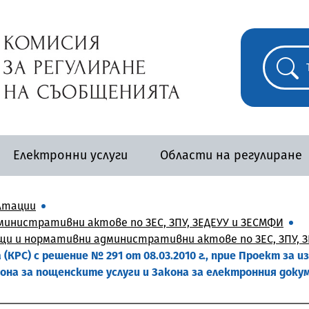
Електронни услуги
Области на регулиране
лтации
инистративни актове по ЗЕС, ЗПУ, ЗЕДЕУУ и ЗЕСМФИ
и и нормативни административни актове по ЗЕС, ЗПУ, ЗЕ
КРС) с решение № 291 от 08.03.2010 г., прие Проект за 
она за пощенските услуги и Закона за електронния доку