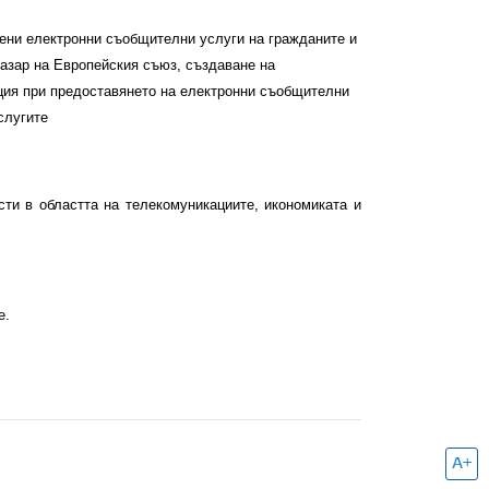
вени електронни съобщителни услуги на гражданите и
пазар на Европейския съюз, създаване на
ция при предоставянето на електронни съобщителни
слугите
ти в областта на телекомуникациите, икономиката и
е.