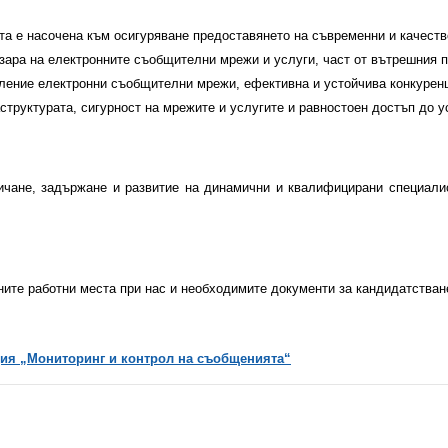
та е насочена към осигуряване предоставянето на съвременни и качест
азара на електронните съобщителни мрежи и услуги, част от вътрешния 
ление електронни съобщителни мрежи, ефективна и устойчива конкурен
труктурата, сигурност на мрежите и услугите и равностоен достъп до у
чане, задържане и развитие на динамични и квалифицирани специалис
ните работни места при нас и необходимите документи за кандидатстван
кция „Мониторинг и контрол на съобщенията“