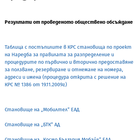
Резултати от проведеното обществено обсъждане
Таблица
с постъпилите в
КРС
становища по проект
на
Н
аредба за правилата за разпределение и
процедурите по първично и вторично предоставяне
за ползване, резервиране и отнемане на номера,
адреси и имена (процедура открита с решение на
КРС
№ 1386 от 19.11.2009г.
)
Становище на „Мобилтел” ЕАД
Становище на „БТК” АД
Становище на „Космо България Мобайл” ЕАД