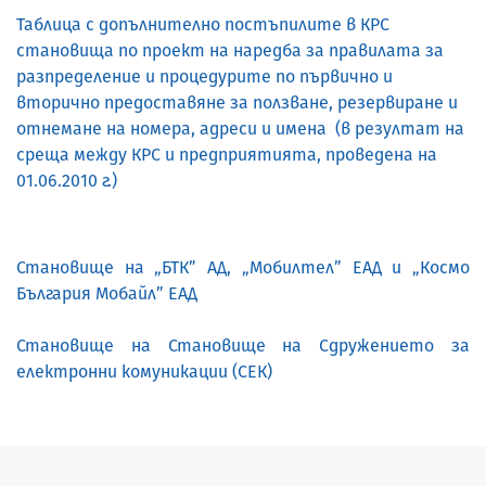
Таблица
с допълнително постъпилите в
КРС
становища по проект
на наредба за правилата за
разпределение и процедурите по първично и
вторично предоставяне за ползване, резервиране и
отнемане на номера, адреси и имена
(
в резултат на
среща между
КРС
и предприятията, проведена на
01.06.2010 г.
)
Становище на „БТК” АД, „Мобилтел” ЕАД и „Космо
България Мо
байл” ЕАД
Становище на Становище на Сдружението за
електронни комуникации (СЕК)