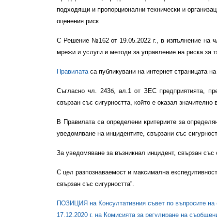
подходящи и пропорционални технически и организаци
оценения риск.
С Решение №162 от 19.05.2022 г., в изпълнение на 
мрежи и услуги и методи за управление на риска за т
Правилата
са публикувани на интернет страницата на
Съгласно чл. 243б, ал.1 от ЗЕС предприятията, п
свързан със сигурността, който е оказал значително
В Правилата са определени критериите за определян
уведомяване на инцидентите, свързани със сигурност
За уведомяване за възникнал инцидент, свързан със
С цел разпознаваемост и максимална експедитивнос
свързан със сигурността”.
ПОЗИЦИЯ
на Консултативния съвет по въпросите на
17.12.2020 г. на Комисията за регулиране на съобщен