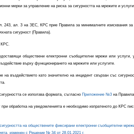
онни мерки за управление на риска за сигурността на мрежите и услуги
чл. 243, ал. 3 на ЗЕС, КРС прие Правила за минималните изисквания з
яхната сигурност (Правила).
 КРС.
редоставящи обществени електронни съобщителни мрежи или услуги, у
 въздействие върху функционирането на мрежите или услугите.
е на въздействието като значително на инцидент свързан със сигурно
та.
 сигурността се използва формата, съгласно
Приложение №3
на Правила
т при обработка на уведомленията е необходимо изпратеното до КРС пи
 сигурността на обществените фиксирани електронни съобщителни мреж
ията, изменен с Решение № 34 от 28.01.2021 г.