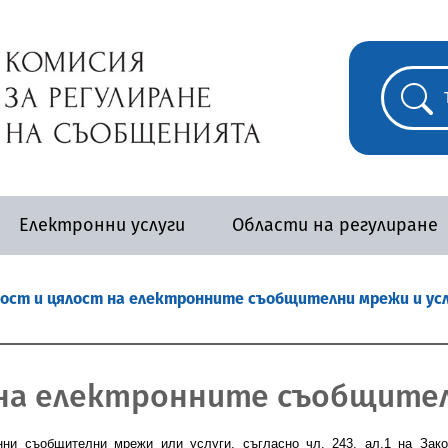
Електронни услуги
Области на регулиране
ост и цялост на електронните съобщителни мрежи и ус
на електронните съобщител
нни съобщителни мрежи или услуги, съгласно чл. 243, ал.1 на Зако