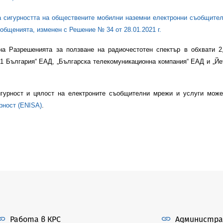
на сигурността на обществените мобилни наземни електронни съобщит
ъобщенията, изменен с Решение № 34 от 28.01.2021 г.
 на Разрешенията за ползване на радиочестотен спектър в обхвати
1 България“ ЕАД, „Българска телекомуникационна компания“ ЕАД и „Йе
гурност и цялост на електроните съобщителни мрежи и услуги може
рност (ENISA)
.
Работа в КРС
Администра