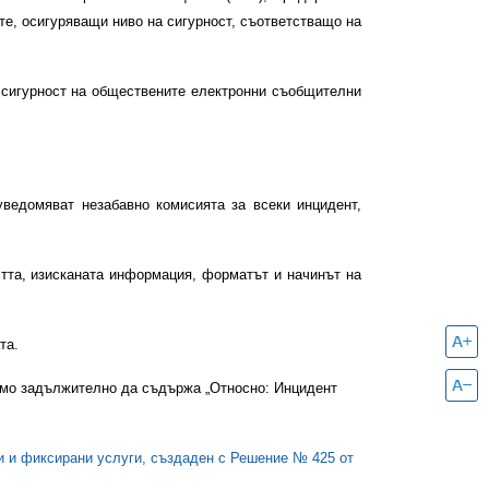
те, осигуряващи ниво на сигурност, съответстващо на
а сигурност на обществените електронни съобщителни
ведомяват незабавно комисията за всеки инцидент,
стта, изисканата информация, форматът и начинът на
та.
смо задължително да съдържа „Относно: Инцидент
и и фиксирани услуги, създаден с Решение № 425 от