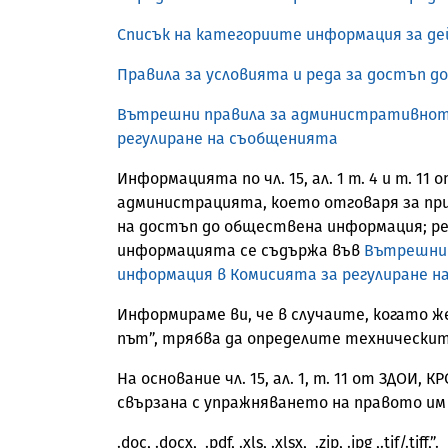
Списък на категориите информация за дей
Правила за условията и реда за достъп 
Вътрешни правила за административното
регулиране на съобщенията
Информацията по чл. 15, ал. 1 т. 4 и т. 
администрацията, което отговаря за пр
на достъп до обществена информация; ре
информацията се съдържа във
Вътрешни 
информация в Комисията за регулиране н
Информираме ви, че в случаите, когато 
път”, трябва да определите технически
На основание чл. 15, ал. 1, т. 11 от ЗДО
свързана с упражняването на правото им
.doc, .docx, .pdf, .xls, .xlsx, .zip, .jpg ,.tif/.tiff,”.