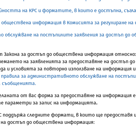
ността на КРС и форматите, в които е достъпна, съглас
до обществена информация в Комисията за регулиране н
 обслужване на постъпилите заявления за достъп до о
11 от Закона за достъп до обществена информация относно
иемането на заявленията за предоставяне на достъп до
да и условията за повторно използване на информация 
правила за административното обслужване на постъпи
а съобщенията.
желаната от вас форма за предоставяне на информация е
те параметри за запис на информацията
.
И, КРС поддържа следните формати, в които ще предостав
 на достъп до обществена информация: