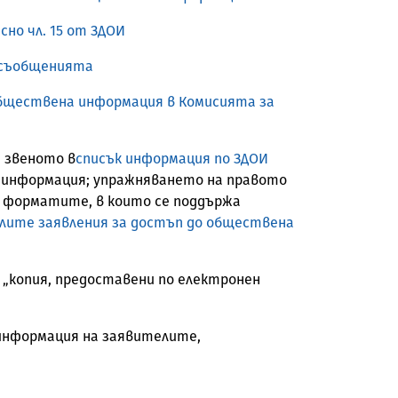
но чл. 15 от ЗДОИ
а съобщенията
бществена информация в Комисията за
: звеното в
списък информация по ЗДОИ
 информация; упражняването на правото
и форматите, в които се поддържа
лите заявления за достъп до обществена
 „копия, предоставени по електронен
я информация на заявителите,