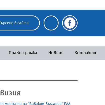
Правна рамка
Новини
Контакти
евизия
от мрежата на "Виваком България" ЕАД