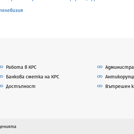
телевизия
Работа в КРС
Администра
Банкова сметка на КРС
Антикорупц
Достъпност
Вътрешен ка
бщенията