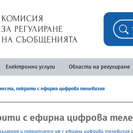
Електронни услуги
Области на регулиране
места, покрити с ефирна цифрова телевизия
рити с ефирна цифрова тел
 България и покритието им с ефирна цифрова телевизия 