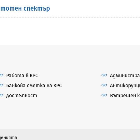
естотен спектър
Работа в КРС
Администра
Банкова сметка на КРС
Антикорупц
Достъпност
Вътрешен ка
бщенията