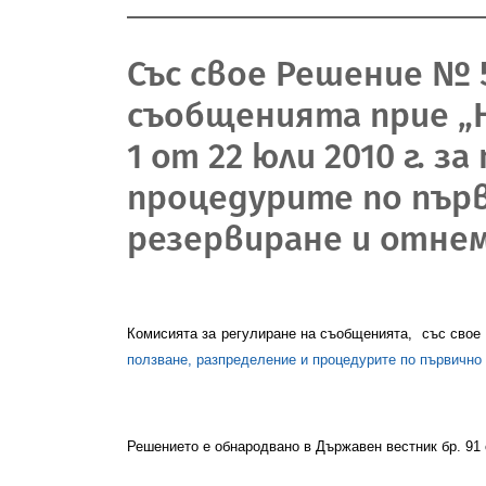
Със свое Решение № 55
съобщенията прие „Н
1 от 22 юли 2010 г. з
процедурите по първ
резервиране и отнем
Комисията за регулиране на съобщенията,
със свое
ползване, разпределение и процедурите по първично 
Решението е обнародвано в Държавен вестник бр. 91 о