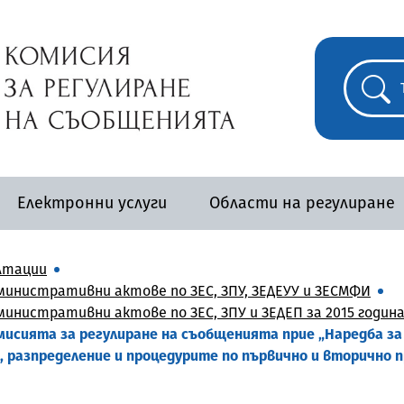
Електронни услуги
Области на регулиране
лтации
инистративни актове по ЗЕС, ЗПУ, ЗЕДЕУУ и ЗЕСМФИ
нистративни актове по ЗЕС, ЗПУ и ЗЕДЕП за 2015 годин
 Комисията за регулиране на съобщенията прие „Наредба з
не, разпределение и процедурите по първично и вторично 