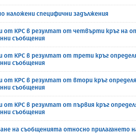
о наложени специфични задължения
от КРС в резултат от четвърти кръг на опр
нни съобщения
от КРС в резултат от трети кръг определян
нни съобщения
от КРС в резултат от втори кръг определян
нни съобщения
от КРС в резултат от първия кръг определян
нни съобщения
ране на съобщенията относно прилагането на 