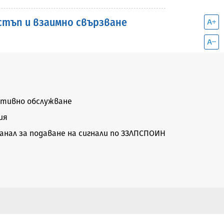
остъп и взаимно свързване
тивно обслужване
ия
нал за подаване на сигнали по ЗЗЛПСПОИН