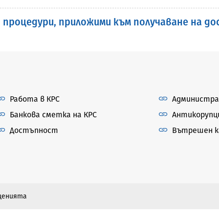
С и процедури, приложими към получаване на д
Работа в КРС
Администра
Банкова сметка на КРС
Антикорупц
Достъпност
Вътрешен ка
бщенията