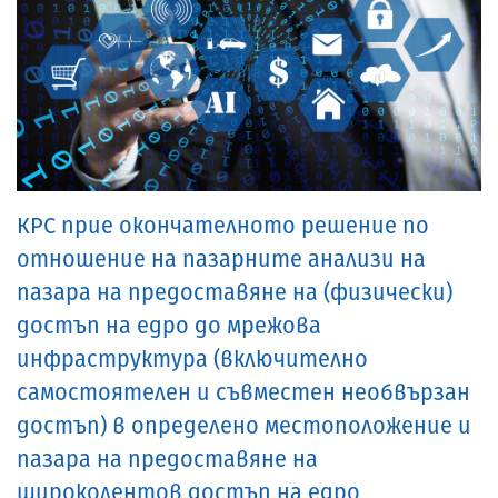
КРС прие окончателното решение по
отношение на пазарните анализи на
пазара на предоставяне на (физически)
достъп на едро до мрежова
инфраструктура (включително
самостоятелен и съвместен необвързан
достъп) в определено местоположение и
пазара на предоставяне на
широколентов достъп на едро