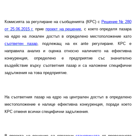
Комисията за регулиране на съобщенията (КРС) с
Решение №
280
от 25.06.2015 г.
прие
проект на решение
, с което определя пазара
на едро на локален достъп в определено местоположение като
съответен пазар
, подлежащ на ex ante регулиране. КРС е
направила анализ и оценка относно наличието на ефективна
конкуренция, определено е предприятие със значително
въздействие върху съответния пазар и са наложени специфични
задължения на това предприятие.
На съответния пазар на едро на централен достъп в определено
местоположение е налице ефективна конкуренция, поради което
КРС отменя всички специфични задължения.
В проекта на решение са отразени
становищата
от проведеното