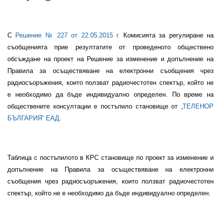
С
Решение №
227
от 22.05.201
5
г
.
Комисията за регулиране на
съобщенията прие резултатите от проведеното
обществено
обсъждане на проект на Решение за изменение и допълнение на
Правила за осъществяване на електронни съобщения чрез
радиосъоръжения, които ползват радиочестотен спектър, който не
е необходимо да бъде индивидуално определен. По време на
обществените консултации е постъпило становище от
„ТЕЛЕНОР
БЪЛГАРИЯ” ЕАД
.
Таблица
с постъпилото в КРС становище по проект за изменение и
допълнение на Правила за осъществяване на електронни
съобщения чрез радиосъоръжения, които ползват радиочестотен
спектър, който не е необходимо да бъде индивидуално определен.