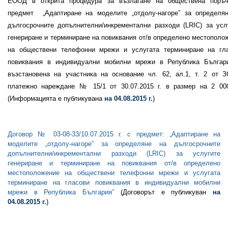
ЕООД в открита процедура за възлагане на обществена поръ
предмет „Адаптиране на моделите „отдолу-нагоре” за определя
дългосрочните допълнителни/инкрементални разходи (LRIC) за усл
генериране и терминиране на повиквания от/в определено местополо
на обществени телефонни мрежи и услугата терминиране на гл
повиквания в индивидуални мобилни мрежи в Република Българ
възстановена на участника на основание чл. 62, ал.1, т. 2 от 
платежно нареждане № 15/1 от 30.07.2015 г. в размер на 2 00
(Информацията е публикувана
на 04.08.2015 г.
)
Договор № 03-08-33/10.07.2015 г. с предмет: „Адаптиране на
моделите „отдолу-нагоре” за определяне на дългосрочните
допълнителни/инкрементални разходи (LRIC) за услугите
генериране и терминиране на повиквания от/в определено
местоположение на обществени телефонни мрежи и услугата
терминиране на гласови повиквания в индивидуални мобилни
мрежи в Република България”
(Договорът е публикуван
на
04.08.2015 г.
)