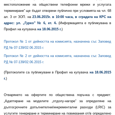
местоположение на обществени телефонни мрежи и услугата
терминиране” ще бъдат отворени публично при условията на чл. 68
ал. 3 от ЗОП. на
23.06.2015г. в 10:00 часа, в сградата на КРС на
.
адрес: ул. „Гурко” № 6, ет. 4
(Информацията е публикувана в
Профил на купувача
на 18.06.2015 г.
)
Протокол № 1 от дейността на комисията, назначена със Заповед
РД № 07-139/02.06.2015
г.
Протокол № 2 от дейността на комисията, назначена със Заповед
РД № 07-139/02.06.2015
г.
(Протоколите са публикувани в Профил на купувача
на 18.06.2015
г.
)
Отварянето на офертите по обществена поръчка с предмет:
„Адаптиране на моделите „отдолу-нагоре” за определяне на
дългосрочните допълнителни/инкрементални разходи (LRIC) за
услугите генериране и терминиране на повиквания от/в определено