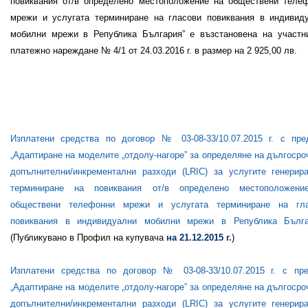
повиквания от/в определено местоположение на обществени теле
мрежи и услугата терминиране на гласови повиквания в индивид
мобилни мрежи в Република България”
е възстановена на участн
платежно нареждане №
4
/1 от
24
.0
3
.201
6
г. в размер на
2 925
,00 лв.
Изплатени средства по договор № 03-08-
33
/
10
.0
7
.201
5
г. с пре
„
Адаптиране на моделите „отдолу-нагоре” за определяне на дългосро
допълнителни/инкрементални разходи (
LRIC
) за услугите генерир
терминиране на повиквания от/в определено местоположени
обществени телефонни мрежи и услугата терминиране на гл
повиквания в индивидуални мобилни мрежи в Република Бълга
(Публикувано в Профил на купувача
на 21.12.2015 г.
)
Изплатени средства по договор № 03-08-33/10.07.2015 г. с пр
„
Адаптиране на моделите „отдолу-нагоре” за определяне на дългосро
допълнителни/инкрементални разходи (
LRIC
) за услугите генерир