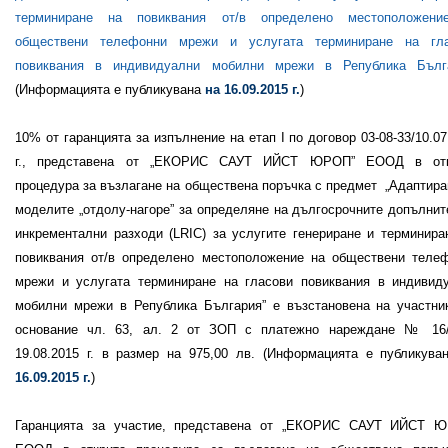
терминиране на повиквания от/в определено местоположени
обществени телефонни мрежи и услугата терминиране на гл
повиквания в индивидуални мобилни мрежи в Република Бълг
(Информацията е публикувана
на 16.09.2015 г.
)
10% от гаранцията за изпълнение на етап
I
по договор 03-08-33/10.07
г., представена от „ЕКОРИС САУТ ИЙСТ ЮРОП” ЕООД в отк
процедура за възлагане на обществена поръчка с предмет
„
Адаптира
моделите „отдолу-нагоре” за определяне на дългосрочните допълнит
инкрементални разходи (LRIC) за услугите генериране и терминира
повиквания от/в определено местоположение на обществени теле
мрежи и услугата терминиране на гласови повиквания в индивид
мобилни мрежи в Република България”
е възстановена на участни
основание чл. 63, ал. 2 от ЗОП с платежно нареждане № 16
19.08.2015 г. в размер на 975,00 лв.
(Информацията е публикув
16.09.2015 г.
)
Гаранцията за участие, представена от „ЕКОРИС САУТ ИЙСТ 