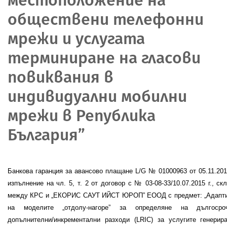
обществени телефонни
мрежи и услугата
терминиране на гласови
повиквания в
индивидуални мобилни
мрежи в Република
България”
Банкова гаранция за авансово плащане
L
/
G
№
01000963
от
05.11.20
изпълнение на чл. 5, т. 2 от договор с № 03-08-
33
/1
0
.
07
.201
5
г., ск
между КРС и „ЕКОРИС САУТ ИЙСТ ЮРОП” ЕООД с предмет: „
Адапт
на моделите „отдолу-нагоре” за определяне на дългосроч
допълнителни/инкрементални разходи (
LRIC
) за услугите генерир