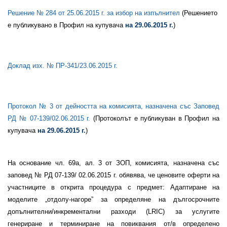
Решение № 284 от 25.06.2015 г. за избор на изпълнител
(Решението
е публикувано в Профил на купувача
на 29.06.2015 г.
)
Доклад изх. № ПР-341/23.06.2015 г.
Протокол № 3 от дейността на комисията, назначена със Заповед
РД № 07-139/02.06.2015
г.
(
Протоколът е публикуван в Профил на
купувача
на 29.06.2015 г.
)
На основание чл. 69а, ал. 3 от ЗОП, комисията, назначена със
заповед № РД 07-139/ 02.06.2015 г. обявява, че ценовите оферти на
участниците в открита процедура с предмет: Адаптиране на
моделите „отдолу-нагоре” за определяне на дългосрочните
допълнителни/инкрементални разходи (LRIC) за услугите
генериране и терминиране на повиквания от/в определено