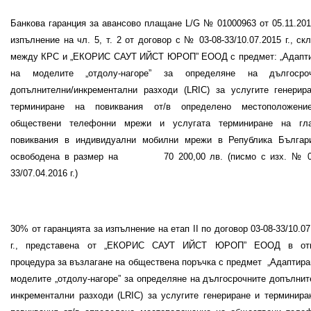
Банкова гаранция за авансово плащане
L
/
G
№
01000963
от
05.11.20
изпълнение на чл. 5, т. 2 от договор с № 03-08-
33
/1
0
.
07
.201
5
г., ск
между КРС и „ЕКОРИС САУТ ИЙСТ ЮРОП” ЕООД с предмет: „
Адапт
на моделите „отдолу-нагоре” за определяне на дългосроч
допълнителни/инкрементални разходи (
LRIC
) за услугите генерир
терминиране на повиквания от/в определено местоположени
обществени телефонни мрежи и услугата терминиране на гл
повиквания в индивидуални мобилни мрежи в Република Българ
освободена в размер на
70
200
,
00
лв. (писмо с изх. № 0
33/07.04.2016 г.)
30
% от гаранцията за изпълнение на етап
II
по договор 03-08-33/10.07
г., представена от „ЕКОРИС САУТ ИЙСТ ЮРОП” ЕООД в отк
процедура за възлагане на обществена поръчка с предмет
„
Адаптира
моделите „отдолу-нагоре” за определяне на дългосрочните допълнит
инкрементални разходи (
LRIC
) за услугите генериране и терминира