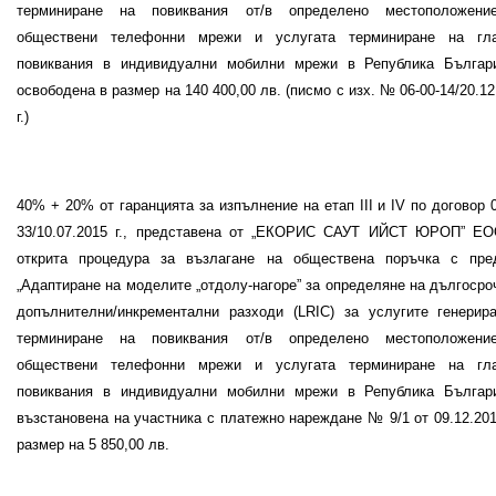
терминиране на повиквания от/в определено местоположени
обществени телефонни мрежи и услугата терминиране на гл
повиквания в индивидуални мобилни мрежи в Република Българ
освободена в размер на 140 400,
00
лв. (писмо с изх. № 06-00-14/20.12
г.)
40
% +
20%
от гаранцията за изпълнение на етап
III
и
IV
по договор 0
33/10.07.2015 г., представена от „ЕКОРИС САУТ ИЙСТ ЮРОП” Е
открита процедура за възлагане на обществена поръчка с пре
„
Адаптиране на моделите „отдолу-нагоре” за определяне на дългосро
допълнителни/инкрементални разходи (
LRIC
) за услугите генерир
терминиране на повиквания от/в определено местоположени
обществени телефонни мрежи и услугата терминиране на гл
повиквания в индивидуални мобилни мрежи в Република Българ
възстановена на участника с платежно нареждане №
9
/1 от
09
.
12
.20
размер на
5
850
,00 лв.