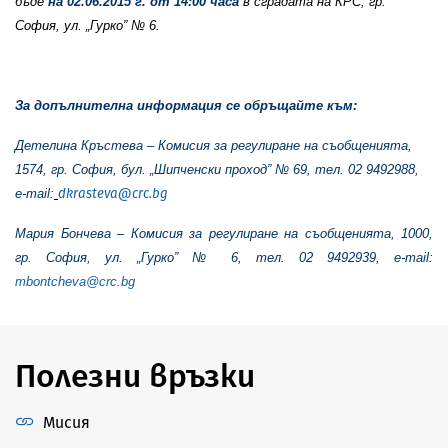
бъде
на
02.06.2015 г. от 14:00 часа
в сградата на КРС, гр.
София, ул. „Гурко” № 6.
За допълнителна информация се обръщайте към:
Детелина Кръстева – Комисия за регулиране на съобщенията,
1574, гр. София, бул. „Шипченски проход” № 69, тел. 02 9492988,
e-mail:
dkrasteva@crc.bg
Мария Бончева – Комисия за регулиране на съобщенията, 1000,
гр. София, ул. „Гурко” № 6, тел. 02 9492939, e-mail:
mbontcheva@crc.bg
Полезни връзки
Мисия