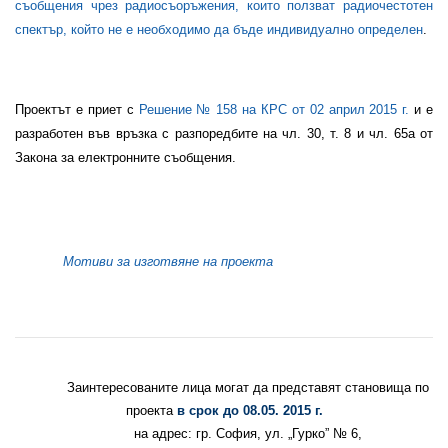
съобщения чрез радиосъоръжения, които ползват радиочестотен
спектър, който не е необходимо да бъде индивидуално определен
.
Проектът е приет с
Решение №
158
на КРС от
02
април 2015 г.
и е
разработен във връзка с разпоредбите на
чл. 30, т. 8 и чл. 65а от
Закона за електронните съобщения
.
Мотиви за изготвяне на проекта
Заинтересованите лица могат да представят становища по
проекта
в срок до
08
.
05.
2015 г.
на адрес:
гр. София, ул. „Гурко” № 6,