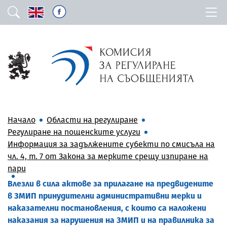
Начало
Области на регулиране
Регулиране на пощенските услуги
Информация за задължените субекти по смисъла на
чл. 4, т. 7 от Закона за мерките срещу изпиране на
пари
Влезли в сила актове за прилагане на предвидените
в ЗМИП принудителни административни мерки и
наказателни постановления, с които са наложени
наказания за нарушения на ЗМИП и на правилника за