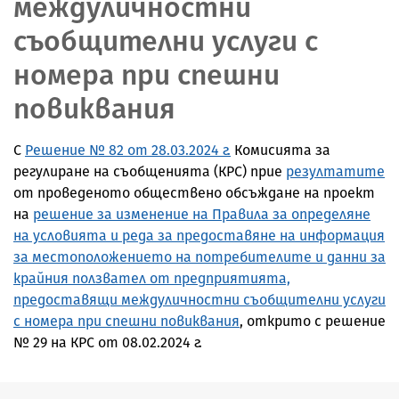
междуличностни
съобщителни услуги с
номера при спешни
повиквания
С
Решение №
82
от
2
8.0
3
.2024
г.
Комисията за
регулиране на съобщенията (КРС) прие
резултатите
от проведеното обществено обсъждане на проект
на
решение за изменение на Правила за определяне
на условията и реда за предоставяне на информация
за местоположението на потребителите и данни за
крайния ползвател от предприятията,
предоставящи междуличностни съобщителни услуги
с номера при спешни повиквания
, открито с решение
№ 29 на КРС от 08.02.2024 г.