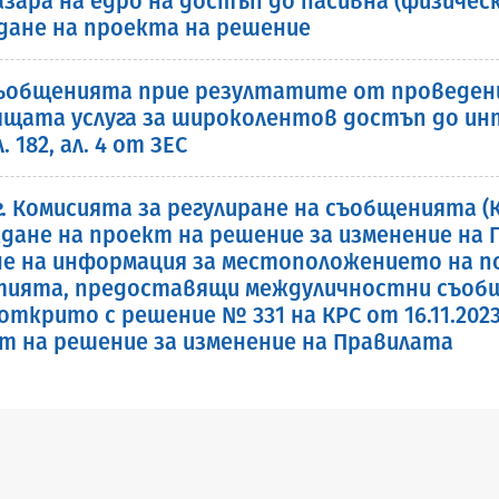
пазара на едро на достъп до пасивна (физиче
дане на проекта на решение
съобщенията прие резултатите от проведе
дящата услуга за широколентов достъп до и
 182, ал. 4 от ЗЕС
 г. Комисията за регулиране на съобщенията 
не на проект на решение за изменение на П
не на информация за местоположението на п
тията, предоставящи междуличностни съобщи
ткрито с решение № 331 на КРС от 16.11.2023
 на решение за изменение на Правилата