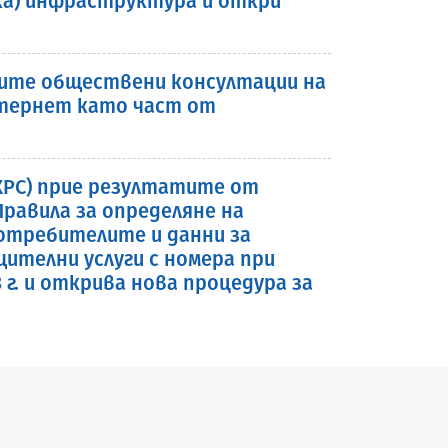
ска) инфраструктура и откри
ните обществени консултации на
нтернет като част от
(КРС) прие резултатите от
равила за определяне на
отребителите и данни за
телни услуги с номера при
 г. и открива нова процедура за