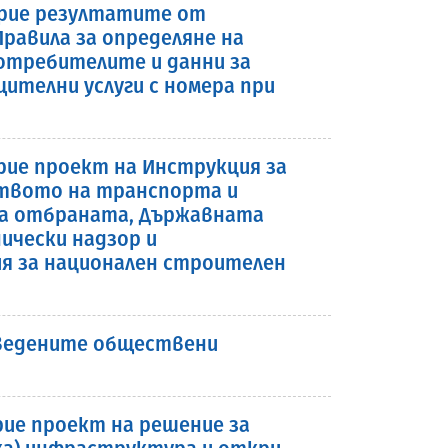
 прие резултатите от
равила за определяне на
отребителите и данни за
телни услуги с номера при
прие проект на Инструкция за
ството на транспорта и
а отбраната, Държавната
ически надзор и
я за национален строителен
оведените обществени
рие проект на решение за