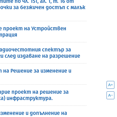
 по чл. 151, ал. 1, т. 16 от
очки за безжичен достъп с малък
рие проект на Устройствен
страция
 радиочестотния спектър за
и след издаване на разрешение
на Решение за изменение и
 прие проект на решение за
ска) инфраструктура.
зменение и допълнение на