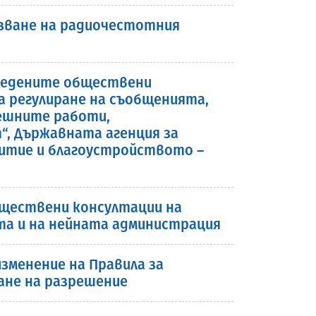
лзване на радиочестотния
роведените обществени
а регулиране на съобщенията,
ешните работи,
, Държавната агенция за
итие и благоустройството –
обществени консултации на
та и на нейната администрация
зменение на Правила за
ане на разрешение