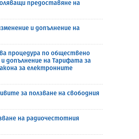
воляващи предоставяне на
зменение и допълнение на
рива процедура по обществено
 и допълнение на Тарифата за
Закона за електронните
ивите за ползване на свободния
лзване на радиочестотния