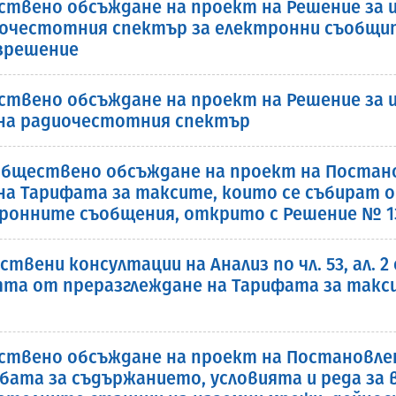
ствено обсъждане на проект на Решение за и
диочестотния спектър за електронни съобщ
азрешение
ствено обсъждане на проект на Решение за и
 на радиочестотния спектър
бществено обсъждане на проект на Постано
 на Тарифата за таксите, които се събират 
онните съобщения, открито с Решение № 132 
твени консултации на Анализ по чл. 53, ал. 
тта от преразглеждане на Тарифата за такси
ствено обсъждане на проект на Постановле
бата за съдържанието, условията и реда за 