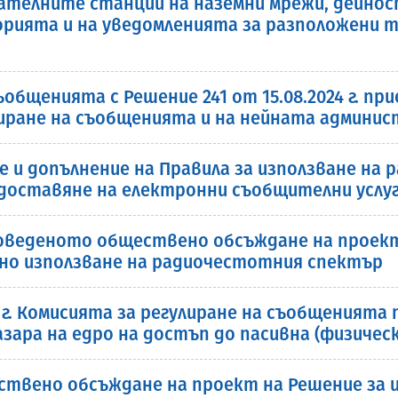
елните станции на наземни мрежи, дейностите
рията и на уведомленията за разположени т
ъобщенията с Решение 241 от 15.08.2024 г. п
лиране на съобщенията и на нейната админи
е и допълнение на Правила за използване на
доставяне на електронни съобщителни услуг
веденото обществено обсъждане на проект 
дно използване на радиочестотния спектър
4 г. Комисията за регулиране на съобщенията
пазара на едро на достъп до пасивна (физиче
ствено обсъждане на проект на Решение за и