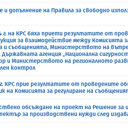
е и допълнение на Правила за свободно изпо
24 г. на КРС бяха приети резултатите от п
укция за взаимодействие между Комисията з
 и съобщенията, Министерството на вътр
Държавната агенция „Национална сигурност“
зор и Министерството на регионалното разв
елен контрол
4 г. КРС прие резултатите от проведените 
к на Комисията за регулиране на съобщения
твено обсъждане на проект на Решение за и
пектър за производствени нужди след издав