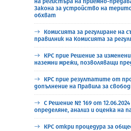
на регистъра на приемно-предават
Закона за устройство на терито
обхват
Комисията за регулиране на с
правилник на Комисията за регу
КРС прие Решение за изменени
наземни мрежи, позволяващи пре
КРС прие резултатите от про
допълнение на Правила за свобо
С Решение № 169 от 12.06.202
определяне, анализ и оценка на 
КРС откри процедура за обще