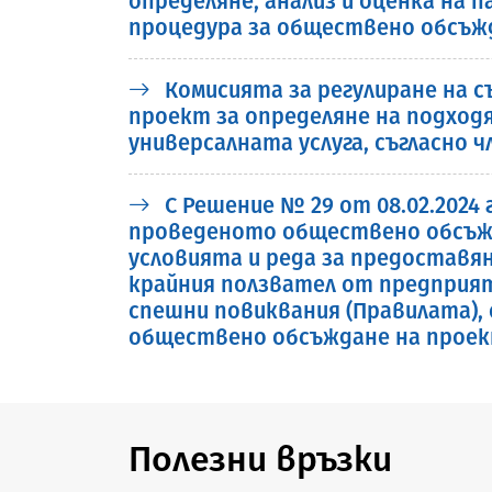
определяне, анализ и оценка на 
процедура за обществено обсъж
Комисията за регулиране на 
проект за определяне на подхо
универсалната услуга, съгласно чл.
С Решение № 29 от 08.02.2024
проведеното обществено обсъжда
условията и реда за предоставя
крайния ползвател от предприя
спешни повиквания (Правилата), о
обществено обсъждане на проект
Полезни връзки