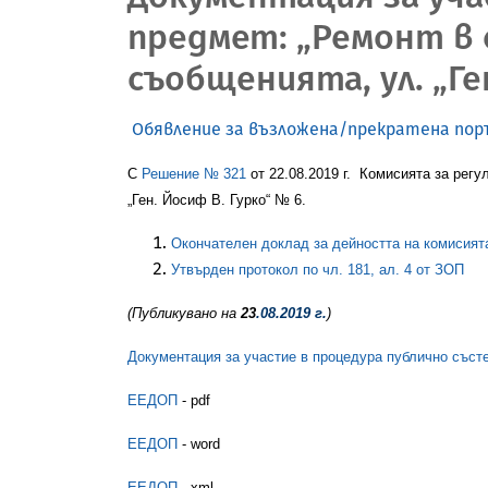
предмет: „Ремонт в 
съобщенията, ул. „Ге
Обявление за възложена/прекратена пор
С
Решение № 321
от 22.08.2019 г. Комисията за рег
„Ген. Йосиф В. Гурко“ № 6.
Окончателен доклад за дейността на комисият
Утвърден протокол по чл. 181, ал. 4 от ЗОП
(Публикувано на
23
.08.2019 г.
)
Документация за участие в процедура публично състе
ЕЕДОП
- pdf
ЕЕДОП
- word
ЕЕДОП
- xml