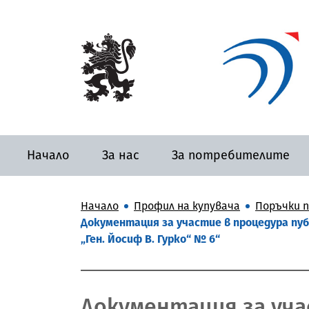
Начало
За нас
За потребителите
Начало
Профил на купувача
Поръчки п
Документация за участие в процедура пуб
„Ген. Йосиф В. Гурко“ № 6“
Документация за уча