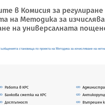
ите в Комисия за регулиран
та на Методика за изчисляв
не на универсалната пощенс
 съобщенията становища по проекта на Методика за изчисляване на нетн
Работа в КРС
Администра
Банкова сметка на КРС
Антикорупц
Достъпност
Вътрешен ка