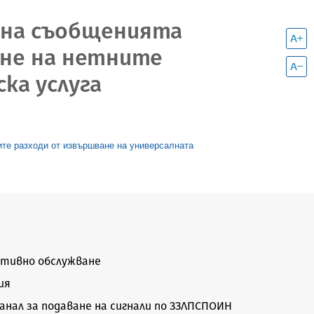
е на съобщенията
ане на нетните
ка услуга
ите разходи от извършване на универсалната
тивно обслужване
ия
нал за подаване на сигнали по ЗЗЛПСПОИН