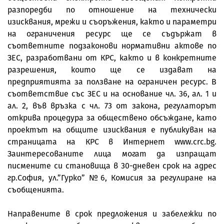
разпоредби по отношение на технически
изисквания, мрежи и съоръжения, както и параметри
на ограничения ресурс ще се съдържат в
съответните подзаконови нормативни актове по
ЗЕС, разработвани от КРС, както и в конкретните
разрешения, които ще се издават на
предприятията за ползване на ограничен ресурс. В
съответствие със ЗЕС и на основание чл. 36, ал. 1 и
ал. 2, във връзка с чл. 73 от закона, регулаторът
открива процедура за обществено обсъждане, като
проектът на общите изисквания е публикуван на
страницата на КРС в Интернет www.crc.bg.
Заинтересованите лица могат да изпращат
писмените си становища в 30-дневен срок на адрес
гр.София, ул.”Гурко” №6, Комисия за регулиране на
съобщенията.
Направените в срок предложения и забележки по