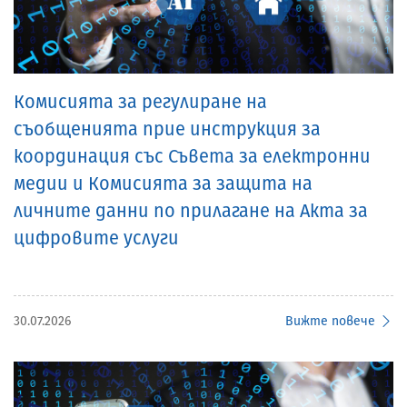
Комисията за регулиране на
съобщенията прие инструкция за
координация със Съвета за електронни
медии и Комисията за защита на
личните данни по прилагане на Акта за
цифровите услуги
30.07.2026
Вижте повече