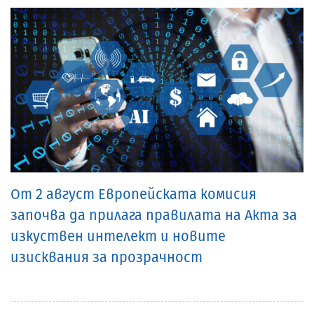
От 2 август Европейската комисия
започва да прилага правилата на Акта за
изкуствен интелект и новите
изисквания за прозрачност