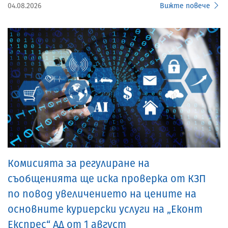
04.08.2026
Вижте повече
Комисията за регулиране на
съобщенията ще иска проверка от КЗП
по повод увеличението на цените на
основните куриерски услуги на „Еконт
Експрес“ АД от 1 август