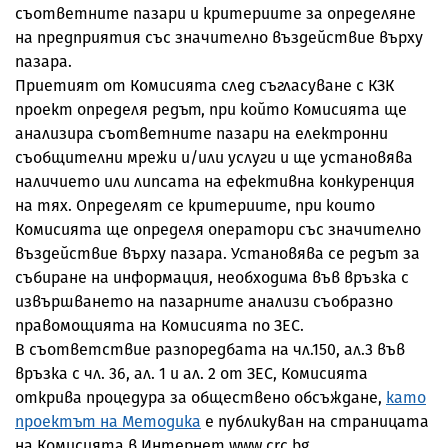
съответните пазари и критериите за определяне
на предприятия със значително въздействие върху
пазара.
Приетият от Комисията след съгласуване с КЗК
проект определя редът, при който Комисията ще
анализира съответните пазари на електронни
съобщителни мрежи и/или услуги и ще установява
наличието или липсата на ефективна конкуренция
на тях. Определят се критериите, при които
Комисията ще определя оператори със значително
въздействие върху пазара. Установява се редът за
събиране на информация, необходима във връзка с
извършването на пазарните анализи съобразно
правомощията на Комисията по ЗЕС.
В съответствие разпоредбата на чл.150, ал.3 във
връзка с чл. 36, ал. 1 и ал. 2 от ЗЕС, Комисията
открива процедура за обществено обсъждане,
като
проектът на Методика
е публикуван на страницата
на Комисията в Интернет www.crc.bg.