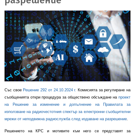
Със свое
Решение 292 от 24.10.2024 г.
Комисията за регулиране на
съобщенията откри процедура за обществено обсъждане на
проект
на Решение за изменение и допълнение на Правилата за
използване на радиочестотния спектър за електронни съобщителни
мрежи от неподвижна радиослужба след издаване на разрешение
.
Решението на КРС и мотивите към него се представят за