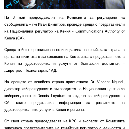
На 8 май председателят на Комисията за регулиране на
съобщенията – г-н Иван Димитров, проведе среща с представители
на Националния регулатор на Кения - Communications Authority of
Kenya (CA).
Срещата беше организирана по инициатива на кенийската страна, а
целта на визитата е запознаване на Комисията с предоставянето в
Кения на удостоверителни услуги от български доставчик –
„Евротръст Технолъджис“ АД.
На срещата от кенийска страна присъстваха Dr. Vincent Ngundi,
директор киберсигурност и ръководител на Националния център за
киберсигурност и Dennis Loyatum от отдела за киберсигурност в
CA, които представиха информация за развитието на
удостоверителните услуги в Кения и региона.
От своя страна председателят на КРС и експерти от Комисията
запознаха представителите на кенийския регулатор с дейността и