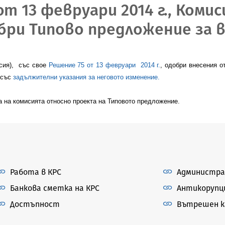
от 13 февруари 2014 г., Коми
ри Типово предложение за 
сия), със свое
Решение 75 от 13 февруари
2014 г.
, одобри внесения о
 със
задължителни указания за неговото изменение.
а на комисията относно
проекта на
Типовото предложение.
Работа в КРС
Администра
Банкова сметка на КРС
Антикорупц
Достъпност
Вътрешен ка