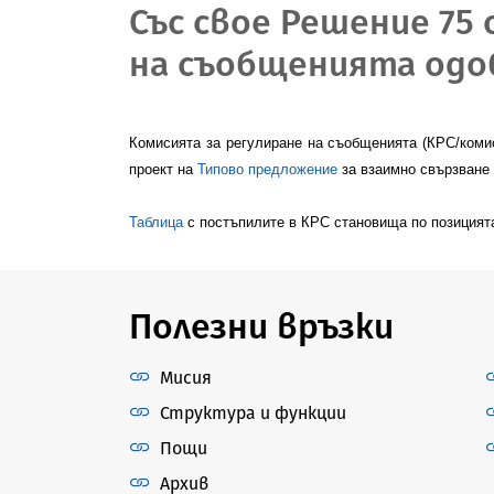
Със свое Решение 75 
на съобщенията одоб
Комисията за регулиране на съобщенията (КРС/коми
проект на
Типово предложение
за взаимно свързване
Т
аблица
с постъпилите в КРС становища
по позицият
Полезни връзки
Мисия
Структура и функции
Пощи
Архив