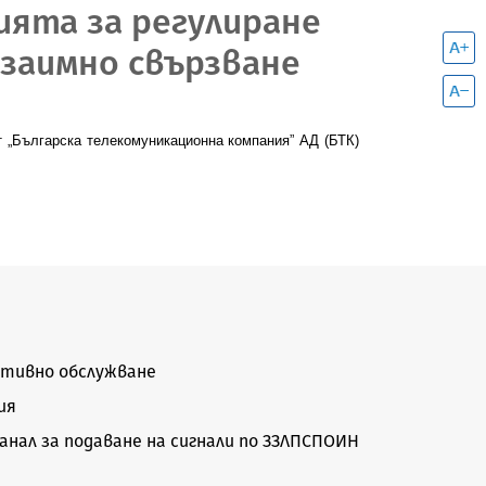
сията за регулиране
взаимно свързване
т „Българска телекомуникационна компания” АД (БТК)
тивно обслужване
ия
нал за подаване на сигнали по ЗЗЛПСПОИН