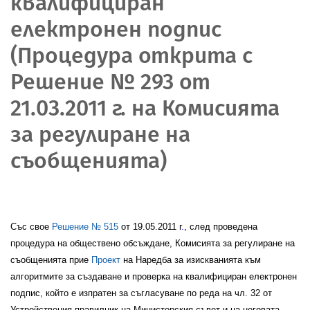
квалифициран
електронен подпис
(Процедура открита с
Решение № 293 от
21.03.2011 г. на Комисията
за регулиране на
съобщенията)
Със свое
Решение № 515
от 19.05.2011 г
.
,
след
проведена
процедура на обществено обсъждане, Комисията за регулиране на
съобщенията прие
Проект
на Наредба за изискванията към
алгоритмите за създаване и проверка на квалифициран електронен
подпис
, който е изпратен за съгласуване по реда на чл. 32 от
Устройствения правилник на Министерския съвет и на неговата