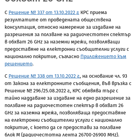
С
Решение № 337 от 13.10.2022 г.
КРС приема
резултатите от проведената обществена
консултация, относно намерение за издаване на
разрешения за ползване на радиочестотен спектър
в обхват 26 GHz за наземни мрежи, позволяващи
предоставяне на електронни съобщителни услуги с
национално покритие, съгласно
Приложението към
решението
.
С
Решение № 338 от 13.10.2022 г.
, на основание чл. 93
от Закона за електронните съобщения, във връзка с
Решение № 296/25.08.2022 г., КРС обявява търг с
тайно наддаване за издаване на едно разрешение за
ползване на радиочестотен спектър в обхват 26
GHz за наземна мрежа, позволяваща предоставяне
на електронни съобщителни услуги с национално
покритие, с което да се предостави за ползване
блок М (радиочестотна лента 26700-26900 MHz).