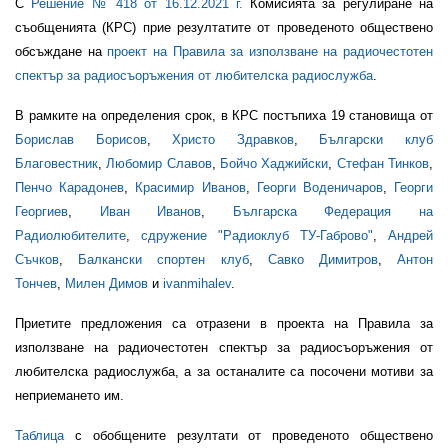
С
Решение № 418 от 16.12.2021 г.
Комисията за регулиране на
съобщенията (КРС) прие резултатите от проведеното обществено
обсъждане на
проект на Правила за използване на радиочестотен
спектър за радиосъоръжения от любителска радиослужба
.
В рамките на определения срок, в КРС постъпиха 19 становища от
Борислав Борисов
,
Христо Здравков
,
Български клуб
Благовестник
,
Любомир Славов
,
Бойчо Хаджийски
,
Стефан Тинков
,
Пенчо Карадонев
,
Красимир Иванов
,
Георги Воденичаров
,
Георги
Георгиев
,
Иван Иванов
,
Българска Федерация на
Радиолюбителите
,
сдружение "Радиоклуб ТУ-Габрово"
,
Андрей
Съчков
,
Балкански спортен клуб
,
Савко Димитров
,
Антон
Тончев
,
Милен Димов
и
ivanmihalev
.
Приетите предложения са отразени в проекта на Правила за
използване на радиочестотен спектър за радиосъоръжения от
любителска радиослужба, а за останалите са посочени мотиви за
неприемането им.
Таблица
с обобщените резултати от проведеното обществено