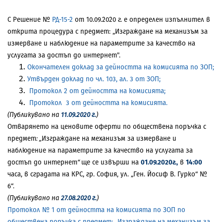
С Решение №
РД-15-2
от 10.09.2020 г. е определен изпълнител в
открита процедура с предмет: „Изграждане на механизъм за
измерване и наблюдение на параметрите за качество на
услугата за достъп до интернет".
Окончателен доклад за дейността на комисията по ЗОП;
Утвърден доклад по чл. 103, ал. 3 от ЗОП;
Протокол 2 от дейността на комисията;
Протокол 3 от дейността на комисията.
(Публикувано на
11.09.2020 г.
)
Отварянето на ценовите оферти по обществена поръчка с
предмет
: „
Изграждане на механизъм за измерване и
наблюдение на параметрите за качество на услугата за
достъп до интернет
“
ще се извърши на
01.09.2020г.,
в
14:00
часа, в сградата на КРС, гр. София, ул. „Ген. Йосиф В. Гурко“ №
6“.
(Публикувано на
27.08.2020 г.
)
Протокол № 1 от дейността на комисията по ЗОП по
обществена поръчка с предмет: „Изграждане на механизъм за