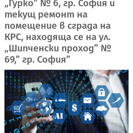
„Гурко” № 6, гр. София и
текущ ремонт на
помещение в сграда на
КРС, находяща се на ул.
„Шипченски проход” №
69,” гр. София”