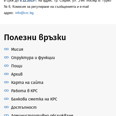
в срок до
9.12.2019
г. на адрес: гр. София, ул. „Ген. Йосиф В. Гурко”
№ 6, Комисия за регулиране на съобщенията и e-mail
адрес:
info@crc.bg
.
Полезни връзки
Мисия
Структура и функции
Пощи
Архив
Карта на сайта
Работа в КРС
Банкова сметка на КРС
Достъпност
Административно обслужване