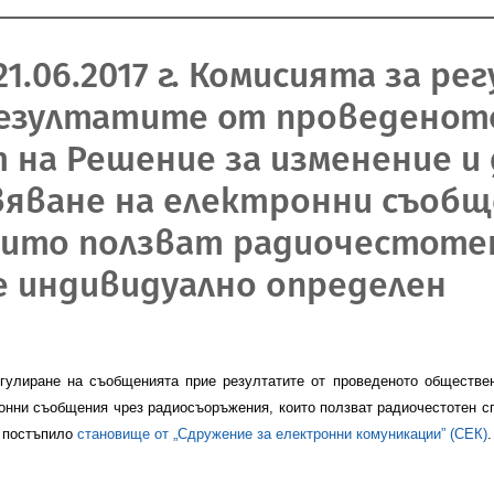
1.06.2017 г. Комисията за ре
резултатите от проведено
 на Решение за изменение и
вяване на електронни съобщ
оито ползват радиочестотен
е индивидуално определен
гулиране на съобщенията прие резултатите от проведеното
обществе
онни съобщения чрез радиосъоръжения, които ползват радиочестотен сп
е постъпило
становище от „Сдружение за електронни комуникации” (СЕК)
.