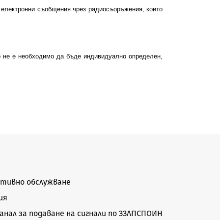
 електронни съобщения чрез радиосъоръжения, които
о не е необходимо да бъде индивидуално определен,
тивно обслужване
ия
нал за подаване на сигнали по ЗЗЛПСПОИН