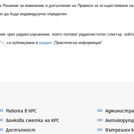
а Решение за изменение и допълнение на Правила за осъществяване на
имо да бъде индивидуално определен.
ия чрез радиосъоръжения, които ползват радиочестотен спектър, койт
 г.
, са публикувани в
раздел
„Практическа информация”.
Работа в КРС
Администра
Банкова сметка на КРС
Антикорупц
Достъпност
Вътрешен ка