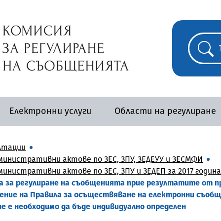
Електронни услуги
Области на регулиране
лтации
инистративни актове по ЗЕС, ЗПУ, ЗЕДЕУУ и ЗЕСМФИ
нистративни актове по ЗЕС, ЗПУ и ЗЕДЕП за 2017 година
ията за регулиране на съобщенията прие резултатите от
нение на Правила за осъществяване на електронни съоб
е е необходимо да бъде индивидуално определен