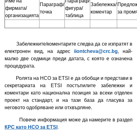
Име на
Параграф/
Параграф/
Забележка/
Предло
фирмата/
фигура/
точка
коментар
за пром
организацията
таблица
Забележките/коментарите следва да се изпратят в
електронен вид, на адрес
iiontcheva@crc.bg
, най-
малко две седмици преди датата, с която е означена
процедурата.
Ролята на НСО за ETSI е да обобщи и представи в
секретариата на ETSI постъпилите забележки и
коментари като национална позиция за всеки отделен
проект на стандарт, и на тази база да гласува за
неговото одобряване или отхвърляне.
Повече информация може да намерите в раздел
КРС като НСО за ETSI
.