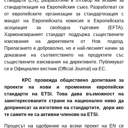
стандарти (EN), разработени в отговор на искане за
стандартизация на Европейския съюз. Разработват се
от европейските организации за стандартизация с
мандат на Европейската комисия и Европейската
асоциация за свободна търговия (EFTA).
Хармонизираният стандарт поддържа съществените
изисквания на директивите от Нов подход.
Прилагането е доброволно, но е най-лесният начин за
доказване на съответствието на продуктите със
съществените изисквания на директивите. Публикуват
се в Официален вестник (Official Journal) на ЕС.
КРС провежда обществено допитване за
проекти на нови и променени европейски
стандарти на
ETSI.
Това дава възможност на
заинтересованите страни на национално ниво да
допринесат за изготвяне на стандартите, дори ако
те самите не са активни членове на ETSI.
Процесът на одобрение на всеки проект на EN се