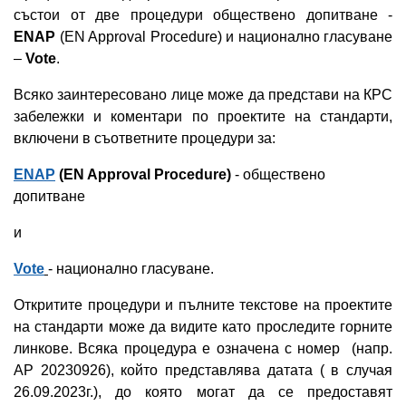
състои от две процедури обществено допитване -
ENAP
(EN Approval Procedure) и национално гласуване
–
Vote
.
Всяко заинтересовано лице може да представи на КРС
забележки и коментари по проектите на стандарти,
включени в съответните процедури за:
ENAP
(EN Approval Procedure)
- обществено
допитване
и
Vote
- национално гласуване.
Откритите процедури и пълните текстове на проектите
на стандарти може да видите като проследите горните
линкове. Всяка процедура е означена с номер (напр.
AP 20230926), който представлява датата ( в случая
26.09.2023г.), до която могат да се предоставят