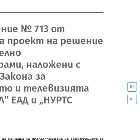
ение № 713 от
на проект на решение
елно
рами, наложени с
Закона за
ото и телевизията
” ЕАД и „НУРТС
т на решение за преразглеждане
на задълженията за