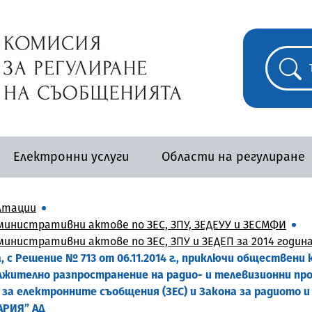
Електронни услуги
Области на регулиране
лтации
инистративни актове по ЗЕС, ЗПУ, ЗЕДЕУУ и ЗЕСМФИ
инистративни актове по ЗЕС, ЗПУ и ЗЕДЕП за 2014 годин
 с Решение № 713 от 06.11.2014 г., приключи обществени
лжително разпространение на радио- и телевизионни про
 за електронните съобщения (ЗЕС) и Закона за радиото 
АРИЯ” АД