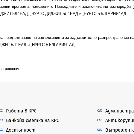
ионни програми, наложени с Преходните и заключителни разпоредби 
Т ДИДЖИТЪЛ” ЕАД, „НУРТС ДИДЖИТЪЛ” ЕАД и „НУРТС БЪЛГАРИЯ” АД
.
за продължаване на задълженията за задължително разпространение на
ДЖИТЪЛ” ЕАД и „НУРТС БЪЛГАРИЯ” АД.
на решение.
Работа в КРС
Администра
Банкова сметка на КРС
Антикорупц
Достъпност
Вътрешен ка