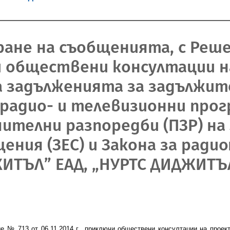
ране на съобщенията, с Реш
лючи обществени консултации 
а задълженията за задължит
радио- и телевизионни прог
ителни разпоредби (ПЗР) на 
ния (ЗЕС) и Закона за ради
ЖИТЪЛ” ЕАД, „НУРТС ДИДЖИТЪЛ
е № 713 от 06.11.2014 г
.
, приключи обществени консултации на проек