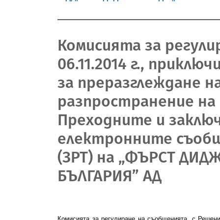
Комисията за регули
06.11.2014 г., прик
за преразглеждане н
разпространение на 
Преходните и заключ
електронните съобще
(ЗРТ) на „ФЪРСТ ДИД
БЪЛГАРИЯ” АД
Комисията за регулиране на съобщенията, с
Решени