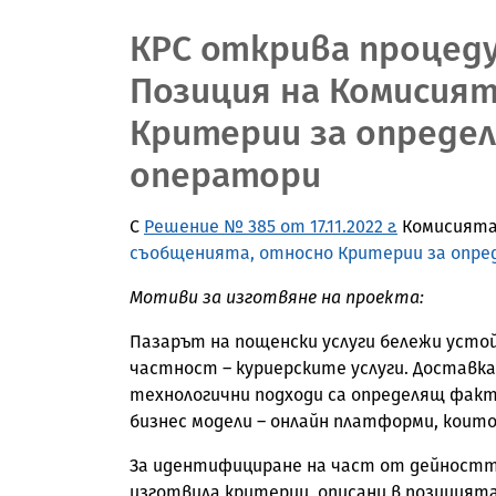
КРС открива процед
Позиция на Комисият
Критерии за опреде
оператори
С
Решение № 385 от 17.11.2022 г.
Комисията 
съобщенията, относно Критерии за опре
Мотиви за изготвяне на проекта:
Пазарът на пощенски услуги бележи устой
частност – куриерските услуги. Доставк
технологични подходи са определящ фак
бизнес модели – онлайн платформи, които
За идентифициране на част от дейността
изготвила критерии, описани в позицият