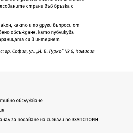
есованите страни във връзка с
закон, както и по други въпроси от
ено обсъждане, като публикува
траницата си в интернет.
гр. София, ул. „Й. В. Гурко” № 6, Комисия
тивно обслужване
ия
нал за подаване на сигнали по ЗЗЛПСПОИН