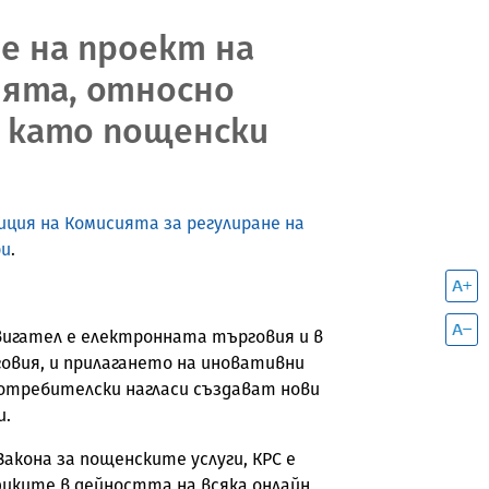
е на проект на
ията, относно
 като пощенски
иция на Комисията за регулиране на
ри
.
вигател е електронната търговия и в
овия, и прилагането на иновативни
отребителски нагласи създават нови
и.
кона за пощенските услуги, КРС е
иките в дейността на всяка онлайн