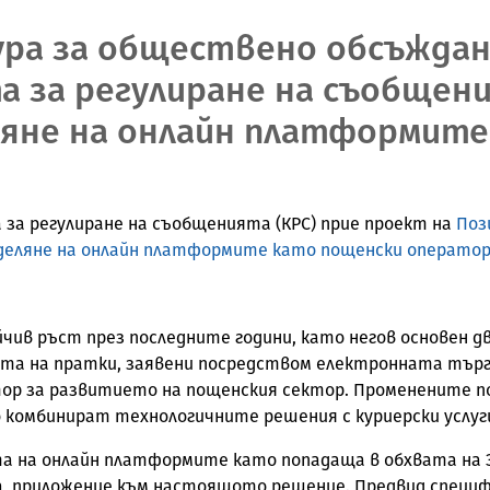
ура за обществено обсъждан
а за регулиране на съобщен
ляне на онлайн платформите
за регулиране на съобщенията (КРС) прие проект на
Поз
деляне на онлайн платформите като пощенски операто
чив ръст през последните години, като негов основен д
ата на пратки, заявени посредством електронната търг
тор за развитието на пощенския сектор. Променените п
 комбинират технологичните решения с куриерски услуг
 на онлайн платформите като попадаща в обхвата на За
а, приложение към настоящото решение. Предвид специф