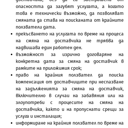
опасността да загубят услугата, а когато
това е технически възможно, да позволяват
смяната да става на поисканата от крайните
ползватели дата.
прекъсването на услугата по време на процеса
на смяна на доставчика не трябва да
надвишава един работен ден.
възможност за изрично договаряне на
конкретна дата за смяна на доставчик в
рамките на приложимия срок;
право на крайния ползвател да поиска
компенсация от доставчиците при неспазване
на задълженията за смяна на доставчик,
включително в случаи на забавяния или на
злоупотреби с процесите на смяна на
доставчика, както и на пропуснати срещи за
услуга и инсталация;
информиране на крайния ползвател по време на