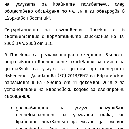
на услугата за крайните ползватели, след
обществено обсъждане по чл. 36 и ги обнародва в
„Държавен вестник”.
Съдържанието на изготвения Проект е в
съответствие с нормативните изисквания на чл.
230б и чл. 230в от ЗЕС.
В Проекта са регламентирани следните въпроси,
отразяващи европейските изисквания за смяна на
доставчик на услуга за достъп до интернет,
въведени с Директива (EС) 2018/1972 на Европейския
парламент и на Съвета от 11 декември 2018 г. за
установяване на Европейски кодекс за електронни
съобщения:
доставчиците на услуги осигуряват
непрекъснатост на услугата така, че
крайните ползватели да могат да сменят
доставчика, без да са застрашени от