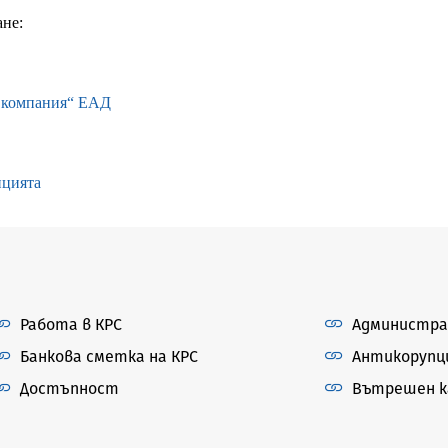
не:
а компания“ ЕАД
нцията
Работа в КРС
Администра
Банкова сметка на КРС
Антикорупц
Достъпност
Вътрешен ка