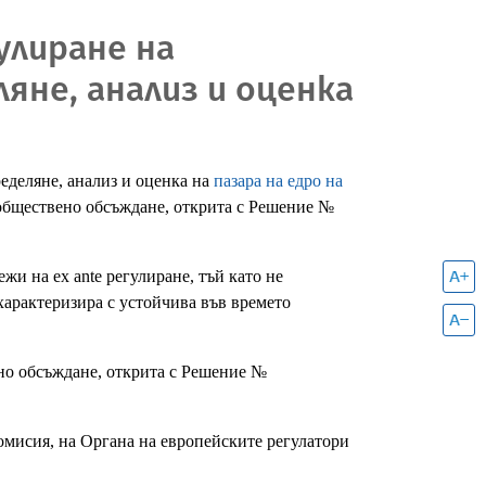
гулиране на
яне, анализ и оценка
еделяне, анализ и оценка на
пазара на едро на
а обществено обсъждане, открита с Решение №
жи на ex ante регулиране, тъй като не
 характеризира с устойчива във времето
ено обсъждане, открита с Решение №
а комисия, на Органа на европейските регулатори