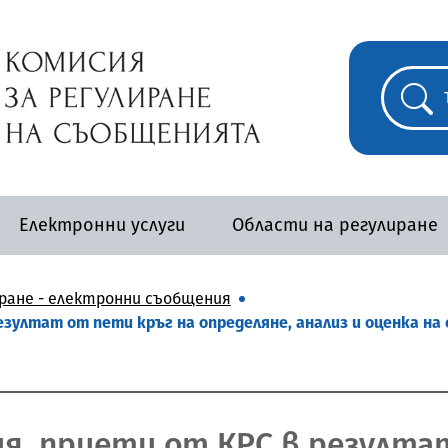
Електронни услуги
Области на регулиране
ране - електронни съобщения
езултат от пети кръг на определяне, анализ и оценка н
, приети от КРС в резултат