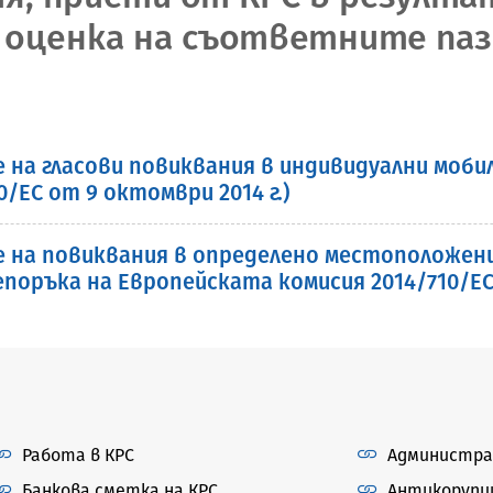
и оценка на съответните па
 на гласови повиквания в индивидуални моби
/ЕС от 9 октомври 2014 г.)
е на повиквания в определено местоположен
поръка на Европейската комисия 2014/710/ЕС 
Работа в КРС
Администра
Банкова сметка на КРС
Антикорупц