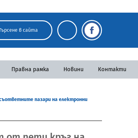
Правна рамка
Новини
Контакти
а съответните пазари на електронни
 от пети кръг на