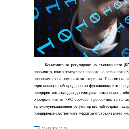
Комисията за регулиране на съобщенията (КРС)
правилата, които осигуряват правото на всеки потр
преносимост на номерата за втори път. Това се нал
един месец от обнародване на функционалните специ
предприятията следва да извършат изменения в общ
определените от КРС срокове, преносимостта на м
телекомуникационнен регулатор ще наблюдава пазара
предприеме съответните мерки за отстраняването им
21/12/07, 12:27