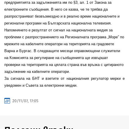
предприятията за задълженията им по §3, ал. 1 от Закона за
електронните съобщения. В него се казва, че те трябва да
разпространяват безвъзмездно и в реално време националните и
регионални програми на Българската национална телевизия.
Напомнянето е резултат от сигнал на националната медия за
проблеми с разпространението на Регионалната програма „Море” по
мрежите на кабелните оператори на територията на градовете
Варна и Бургас. В следващите месеци оправомощени служители
на Комисията за регулиране на съобщенията ще извършат
проверки на територията на цялата страна във връзка с цитираното
задължение на кабелните оператори.
За сигнала на БНТ и взетите от националния регулатор мерки е
уведомен и Съвета за електронни медии.
20/11/07, 17:05