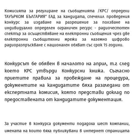
Комисията за регулиране на съобщенията /КРС/ определи
ТАУЪРКОМ БЪЛГАРИЯ” ЕАД за кандидата, спечелил проведения
конкурс за издаване на разрешение за ползване на
индивидуално определен ограничен ресурс - радиочестотен
спектър за осъществяване на електронни съобщения чрез две
електронни съобщителни мрежи за наземно цифрово
радиоразпръскване с национален обхват със срок 15 години.
Конкурсът бе обявен в началото на април, т.г. след
което КРС утвърди Конкурсни книжа. Съгласно
приетите правила за провеждане на процедура,
документите на кандидатите бяха разгледани от
експертната комисия, която представи доклад по
предоставената от кандидатите документация.
За участие в конкурса документи подадоха шест компании,
имената на които бяха публикувани в интернет страницата