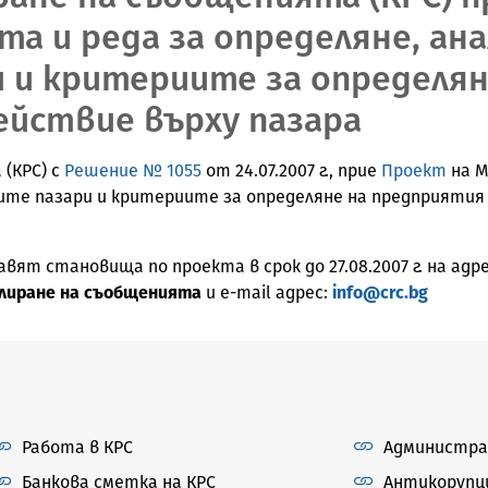
а и редa за определяне, ана
 и критериите за определян
ействие върху пазара
(КРС) с
Решение № 1055
от 24.07.2007 г., прие
Проект
на М
ните пазари и критериите за определяне на предприятия
т становища по проекта в срок до 27.08.2007 г. на адре
гулиране на съобщенията
и e-mail адрес:
info@crc.bg
Работа в КРС
Администра
Банкова сметка на КРС
Антикорупц