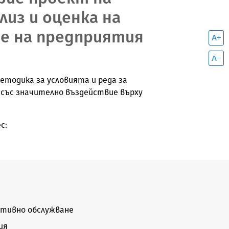
лиз и оценка на
е на предприятия
етодика за условията и редa за
 със значително въздействие върху
с:
тивно обслужване
ия