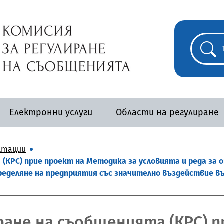
Електронни услуги
Области на регулиране
лтации
(КРС) прие проект на Методика за условията и редa за оп
еделяне на предприятия със значително въздействие въ
ране на съобщенията (КРС) п