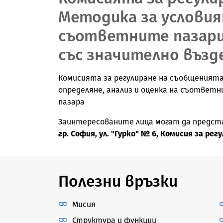
Методика за условият
съответните пазари
със значително възд
Комисията за регулиране на съобщенията 
определяне, анализ и оценка на съответ
пазара
Заинтересованите лица могат да представя
гр. София, ул. "Гурко" № 6, Комисия за ре
Полезни връзки
Мисия
Структура и функции