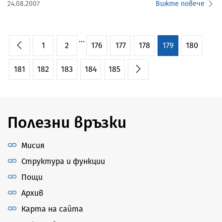
24.08.2007
Вижте повече
...
1
2
176
177
178
179
180
181
182
183
184
185
Полезни връзки
Мисия
Структура и функции
Пощи
Архив
Карта на сайта