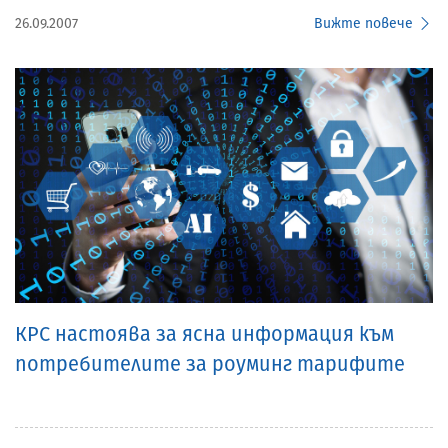
26.09.2007
Вижте повече
КРС настоява за ясна информация към
потребителите за роуминг тарифите