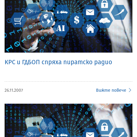
КРС и ГДБОП спряха пиратско радио
26.11.2007
Вижте повече