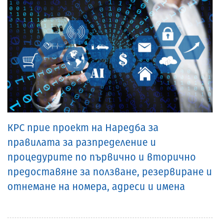
КРС прие проект на Наредба за
правилата за разпределение и
процедурите по първично и вторично
предоставяне за ползване, резервиране и
отнемане на номера, адреси и имена