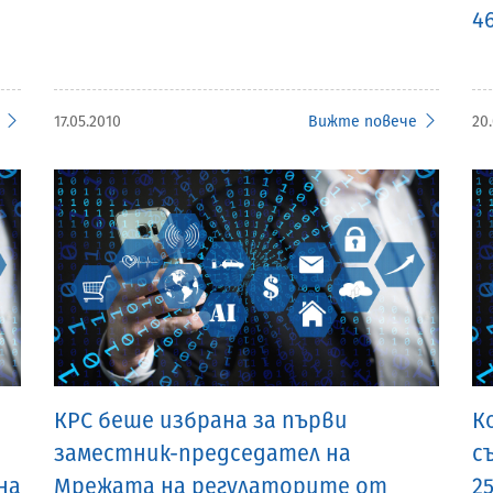
4
17.05.2010
Вижте повече
20
КРС беше избрана за първи
К
заместник-председател на
с
на
Мрежата на регулаторите от
2