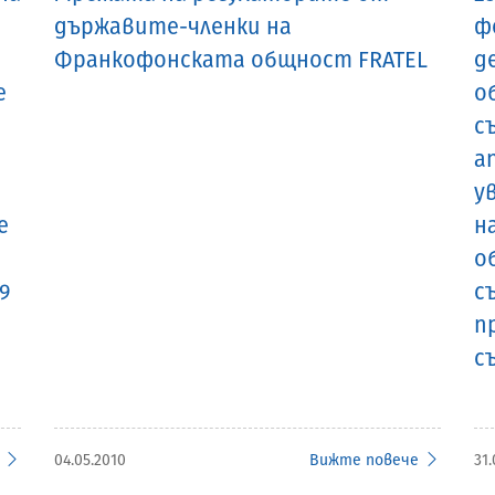
държавите-членки на
ф
Франкофонската общнoст FRATEL
д
е
о
с
а
у
е
н
о
09
с
п
с
04.05.2010
Вижте повече
31.