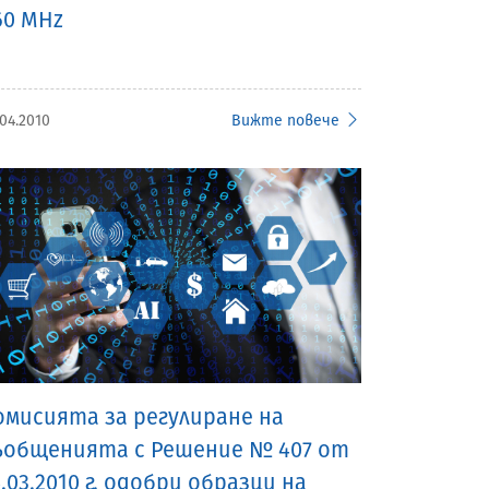
60 MHz
.04.2010
Вижте повече
омисията за регулиране на
ъобщенията с Решение № 407 от
5.03.2010 г. одобри образци на