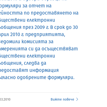
ормуляри за отчет на
ейността по предоставянето на
бществени електронни
ъобщения през 2009 г. В срок до 30
прил 2010 г. предприятията,
ведомили комисията за
амеренията си да осъществяват
бществени електронни
ъобщения, следва да
редоставят информация
ъгласно одобрените формуляри.
03.2010
Вижте повече