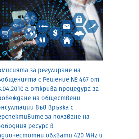
омисията за регулиране на
ъобщенията с Решение № 467 от
8.04.2010 г. открива процедура за
ровеждане на обществени
онсултации във връзка с
ерспективите за ползване на
вободния ресурс в
адиочестотни обхвати 420 MHz и