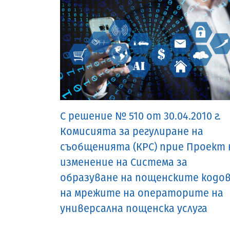
С решение № 510 от 30.04.2010 г.
Комисията за регулиране на
съобщенията (КРС) прие Проект 
изменение на Система за
образуване на пощенските кодо
на мрежите на операторите на
универсална пощенска услуга