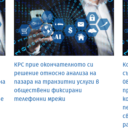
КРС прие окончателното си
К
решение относно анализа на
с
на
пазара на транзитни услуги в
0
обществени фиксирани
п
ве
телефонни мрежи
к
п
с
р