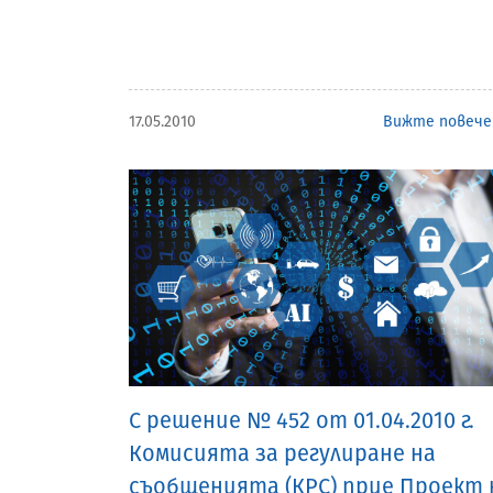
17.05.2010
Вижте повече
С решение № 452 от 01.04.2010 г.
Комисията за регулиране на
съобщенията (КРС) прие Проект 