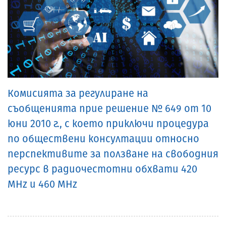
Комисията за регулиране на
съобщенията прие решение № 649 от 10
юни 2010 г., с което приключи процедура
по обществени консултации относно
перспективите за ползване на свободния
ресурс в радиочестотни обхвати 420
MHz и 460 MHz