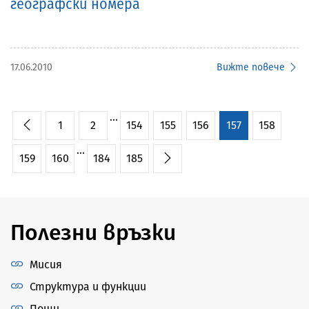
географски номера
17.06.2010
Вижте повече
...
1
2
154
155
156
157
158
...
159
160
184
185
Полезни връзки
Мисия
Структура и функции
Пощи