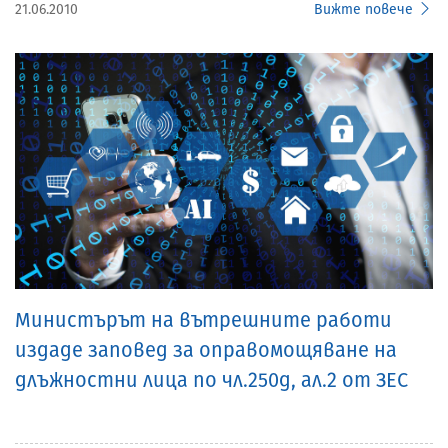
21.06.2010
Вижте повече
Министърът на вътрешните работи
издаде заповед за оправомощяване на
длъжностни лица по чл.250д, ал.2 от ЗЕС