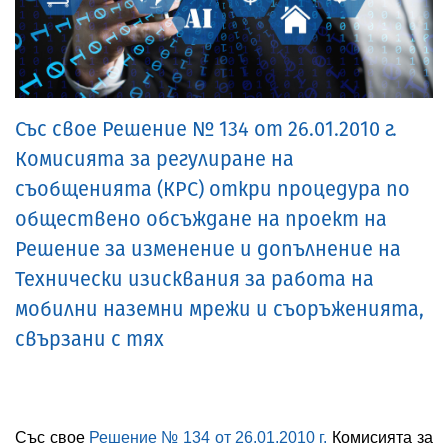
изменения в проекта за изменение и допълнение на
проекта на Тарифа за таксите, които се събират
Тарифата са с оглед определяне на такса, която да не е
от Комисията за регулиране на съобщенията по ЗЕС
обвързана с използваната технология за изграждане на
ще бъдат разгледани от КРС.
мрежата. Направени са и някои
редакционни промени.
-->
Тези промени целят да отстранят
някои съществуващи
противоречия в практическото приложение на нормите
Със свое Решение № 134 от 26.01.2010 г.
на Тарифата, както и да стимулират предприятията за
Комисията за регулиране на
развитието на мрежите им и предлаганите от тях
съобщенията (КРС) откри процедура по
електронни съобщителни услуги.
обществено обсъждане на проект на
Решение за изменение и допълнение на
Технически изисквания за работа на
мобилни наземни мрежи и съоръженията,
свързани с тях
Със свое
Решение № 134 от 26.01.20
10
г.
Комисията за