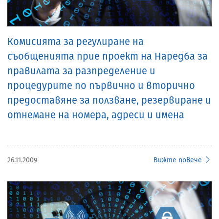
Комисията за регулиране на
съобщенията прие проект на Наредба за
правилата за разпределение и
процедурите по първично и вторично
предоставяне за ползване, резервиране и
отнемане на номера, адреси и имена
26.11.2009
Вижте повече