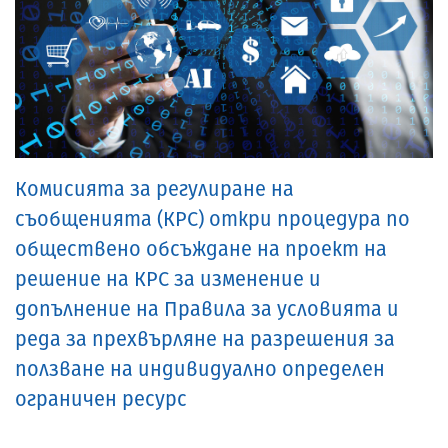
Комисията за регулиране на
съобщенията (КРС) откри процедура по
обществено обсъждане на проект на
решение на КРС за изменение и
допълнение на Правила за условията и
реда за прехвърляне на разрешения за
ползване на индивидуално определен
ограничен ресурс