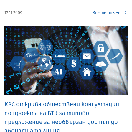
12.11.2009
Вижте повече
КРС открива обществени консултации
по проекта на БТК за типово
предложение за необвързан достъп до
абонатната линия