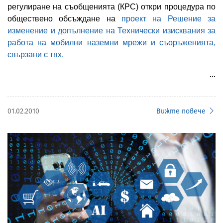
регулиране на съобщенията (КРС) откри процедура по
обществено обсъждане на
проект на Решение за
изменение и допълнение на Технически изисквания за
работа на мобилни наземни мрежи и съоръженията,
свързани с тях.
Пълният текст на проекта е публикуван на страницата
на КРС в Интернет на адрес
www
.
crc
.
bg
в
раздел
01.02.2010
Вижте повече
„Обществено обсъждане и консултации”.
-->