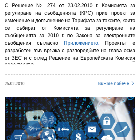
С Решение
№
274 от 23.02.
2010 г.
Комисията за
регулиране на съобщенията (КРС) прие проект за
изменение и допълнение
на Тарифата за таксите, които
се събират от Комисията за регулиране на
съобщенията за 2010 г. по Закона за електронните
съобщения съгласно
Приложението
.
Проектът е
разработен във връзка с разпоредбите на глава осма
от ЗЕС
и с оглед Решение на Европейската Комисия
2009/766/ЕО относно хармонизирането на
радиочестотните обхвати 900 MHz и 1 800 MHz за
наземни системи за предоставяне на общоевропейски
25.02.2010
Вижте повече
електронни съобщителни услуги в Общността и
Директива 2009/114/ЕО на Европейския парламент и
В съответствие със ЗЕС и на основание чл. 36, ал. 1 и
на Съвета за изменение на Директива 87/372/ЕИО на
ал. 2, от закона, регулаторът открива процедура за
Съвета за честотните ленти, които ще бъдат запазени
обществено обсъждане.
за координираното въвеждане на обществени
общоевропейски наземни клетъчни цифрови мобилни
комуникации в Общността. Част от направените
Направените в срок предложения и забележки по